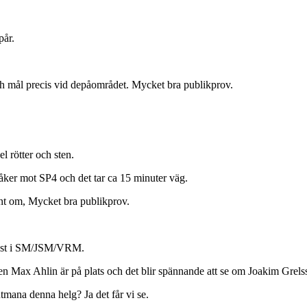
pår.
ch mål precis vid depåområdet. Mycket bra publikprov.
 rötter och sten.
åker mot SP4 och det tar ca 15 minuter väg.
nt om, Mycket bra publikprov.
 215st i SM/JSM/VRM.
n Max Ahlin är på plats och det blir spännande att se om Joakim Grels
mana denna helg? Ja det får vi se.