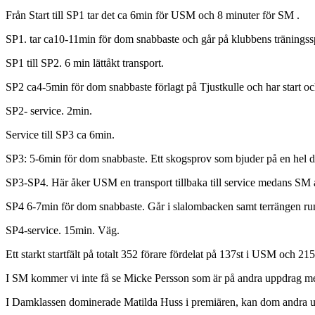
Från Start till SP1 tar det ca 6min för USM och 8 minuter för SM .
SP1. tar ca10-11min för dom snabbaste och går på klubbens träningss
SP1 till SP2. 6 min lättåkt transport.
SP2 ca4-5min för dom snabbaste förlagt på Tjustkulle och har start o
SP2- service. 2min.
Service till SP3 ca 6min.
SP3: 5-6min för dom snabbaste. Ett skogsprov som bjuder på en hel del
SP3-SP4. Här åker USM en transport tillbaka till service medans SM 
SP4 6-7min för dom snabbaste. Går i slalombacken samt terrängen ru
SP4-service. 15min. Väg.
Ett starkt startfält på totalt 352 förare fördelat på 137st i USM och
I SM kommer vi inte få se Micke Persson som är på andra uppdrag me
I Damklassen dominerade Matilda Huss i premiären, kan dom andra ut