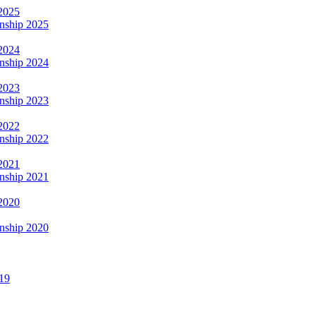
2025
nship 2025
2024
nship 2024
2023
nship 2023
2022
nship 2022
2021
nship 2021
2020
nship 2020
19