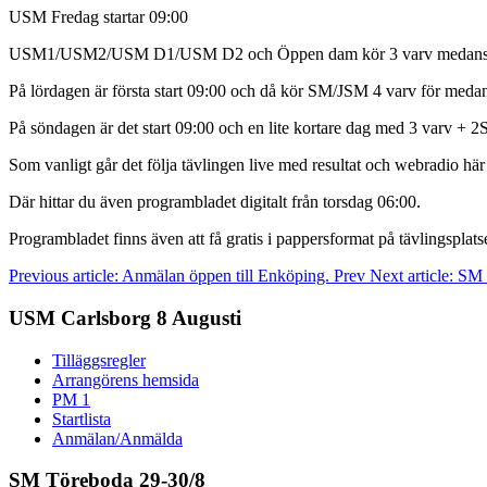
USM Fredag startar 09:00
USM1/USM2/USM D1/USM D2 och Öppen dam kör 3 varv medans 
På lördagen är första start 09:00 och då kör SM/JSM 4 varv för m
På söndagen är det start 09:00 och en lite kortare dag med 3 varv 
Som vanligt går det följa tävlingen live med resultat och webradio här
Där hittar du även programbladet digitalt från torsdag 06:00.
Programbladet finns även att få gratis i pappersformat på tävlingsplats
Previous article: Anmälan öppen till Enköping.
Prev
Next article: SM
USM Carlsborg 8 Augusti
Tilläggsregler
Arrangörens hemsida
PM 1
Startlista
Anmälan/Anmälda
SM Töreboda 29-30/8