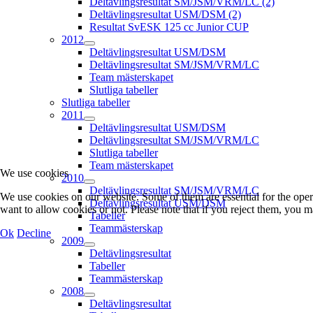
Deltävlingsresultat SM/JSM/VRM/LC (2)
Deltävlingsresultat USM/DSM (2)
Resultat SvESK 125 cc Junior CUP
2012
Deltävlingsresultat USM/DSM
Deltävlingsresultat SM/JSM/VRM/LC
Team mästerskapet
Slutliga tabeller
Slutliga tabeller
2011
Deltävlingsresultat USM/DSM
Deltävlingsresultat SM/JSM/VRM/LC
Slutliga tabeller
Team mästerskapet
We use cookies
2010
Deltävlingsresultat SM/JSM/VRM/LC
We use cookies on our website. Some of them are essential for the opera
Deltävlingsresultat USM/DSM
want to allow cookies or not. Please note that if you reject them, you may
Tabeller
Teammästerskap
Ok
Decline
2009
Deltävlingsresultat
Tabeller
Teammästerskap
2008
Deltävlingsresultat