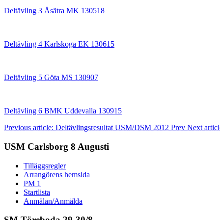
Deltävling 3 Åsätra MK 130518
Deltävling 4 Karlskoga EK 130615
Deltävling 5 Göta MS 130907
Deltävling 6 BMK Uddevalla 130915
Previous article: Deltävlingsresultat USM/DSM 2012
Prev
Next artic
USM Carlsborg 8 Augusti
Tilläggsregler
Arrangörens hemsida
PM 1
Startlista
Anmälan/Anmälda
SM Töreboda 29-30/8