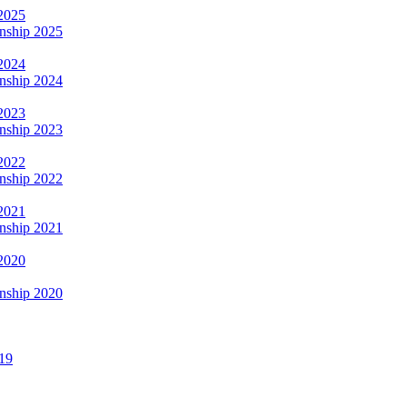
2025
nship 2025
2024
nship 2024
2023
nship 2023
2022
nship 2022
2021
nship 2021
2020
nship 2020
19