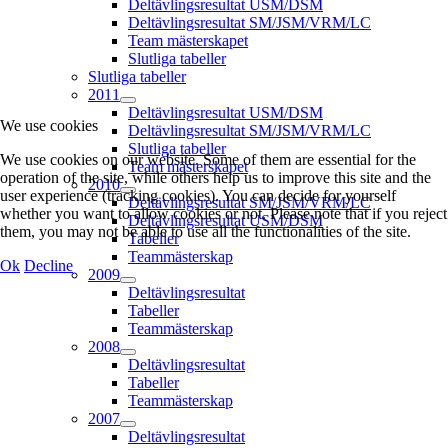
Deltävlingsresultat USM/DSM
Deltävlingsresultat SM/JSM/VRM/LC
Team mästerskapet
Slutliga tabeller
Slutliga tabeller
2011
Deltävlingsresultat USM/DSM
We use cookies
Deltävlingsresultat SM/JSM/VRM/LC
Slutliga tabeller
We use cookies on our website. Some of them are essential for the
Team mästerskapet
operation of the site, while others help us to improve this site and the
2010
user experience (tracking cookies). You can decide for yourself
Deltävlingsresultat SM/JSM/VRM/LC
whether you want to allow cookies or not. Please note that if you reject
Deltävlingsresultat USM/DSM
them, you may not be able to use all the functionalities of the site.
Tabeller
Teammästerskap
Ok
Decline
2009
Deltävlingsresultat
Tabeller
Teammästerskap
2008
Deltävlingsresultat
Tabeller
Teammästerskap
2007
Deltävlingsresultat