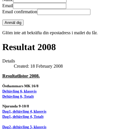
Email
Email confirmation
Anmäl dig
Glöm inte att bekräfta din epostadress i mailet du får.
Resultat 2008
Details
Created: 18 February 2008
Resultatlistor 2008.
Östhammars MK 16/8
Deltävling 6, klassvis
Deltävling 6, Totalt
Njurunda 9-10/8
Dag1, deltävling 4, klassvis
Dag1, deltävling 4, Totalt
Dag2, deltävling 5, klassvis