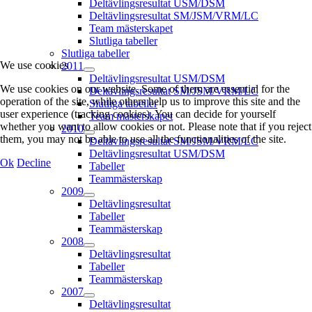
Deltävlingsresultat USM/DSM
Deltävlingsresultat SM/JSM/VRM/LC
Team mästerskapet
Slutliga tabeller
Slutliga tabeller
We use cookies
2011
Deltävlingsresultat USM/DSM
We use cookies on our website. Some of them are essential for the
Deltävlingsresultat SM/JSM/VRM/LC
operation of the site, while others help us to improve this site and the
Slutliga tabeller
user experience (tracking cookies). You can decide for yourself
Team mästerskapet
whether you want to allow cookies or not. Please note that if you reject
2010
them, you may not be able to use all the functionalities of the site.
Deltävlingsresultat SM/JSM/VRM/LC
Deltävlingsresultat USM/DSM
Ok
Decline
Tabeller
Teammästerskap
2009
Deltävlingsresultat
Tabeller
Teammästerskap
2008
Deltävlingsresultat
Tabeller
Teammästerskap
2007
Deltävlingsresultat