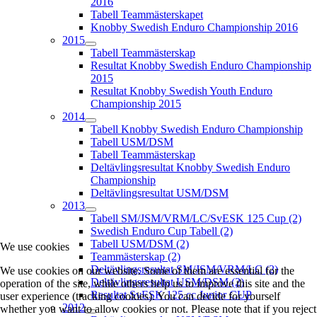
2016
Tabell Teammästerskapet
Knobby Swedish Enduro Championship 2016
2015
Tabell Teammästerskap
Resultat Knobby Swedish Enduro Championship
2015
Resultat Knobby Swedish Youth Enduro
Championship 2015
2014
Tabell Knobby Swedish Enduro Championship
Tabell USM/DSM
Tabell Teammästerskap
Deltävlingsresultat Knobby Swedish Enduro
Championship
Deltävlingsresultat USM/DSM
2013
Tabell SM/JSM/VRM/LC/SvESK 125 Cup (2)
Swedish Enduro Cup Tabell (2)
Tabell USM/DSM (2)
We use cookies
Teammästerskap (2)
Deltävlingsresultat SM/JSM/VRM/LC (2)
We use cookies on our website. Some of them are essential for the
Deltävlingsresultat USM/DSM (2)
operation of the site, while others help us to improve this site and the
Resultat SvESK 125 cc Junior CUP
user experience (tracking cookies). You can decide for yourself
2012
whether you want to allow cookies or not. Please note that if you reject