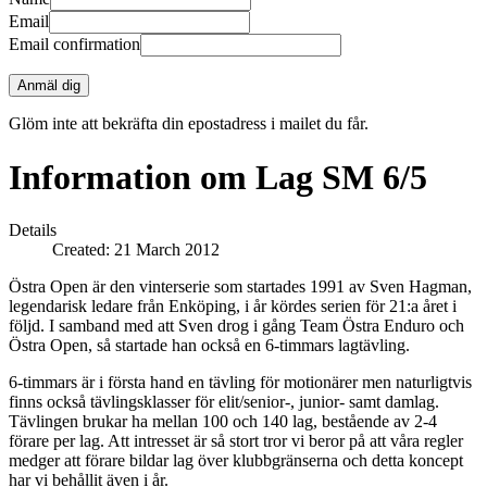
Email
Email confirmation
Anmäl dig
Glöm inte att bekräfta din epostadress i mailet du får.
Information om Lag SM 6/5
Details
Created: 21 March 2012
Östra Open är den vinterserie som startades 1991 av Sven Hagman,
legendarisk ledare från Enköping, i år kördes serien för 21:a året i
följd. I samband med att Sven drog i gång Team Östra Enduro och
Östra Open, så startade han också en 6-timmars lagtävling.
6-timmars är i första hand en tävling för motionärer men naturligtvis
finns också tävlingsklasser för elit/senior-, junior- samt damlag.
Tävlingen brukar ha mellan 100 och 140 lag, bestående av 2-4
förare per lag. Att intresset är så stort tror vi beror på att våra regler
medger att förare bildar lag över klubbgränserna och detta koncept
har vi behållit även i år.