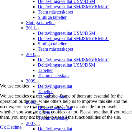
Deltävlingsresultat USM/DSM
Deltävlingsresultat SM/JSM/VRM/LC
Team mästerskapet
Slutliga tabeller
Slutliga tabeller
2011
Deltävlingsresultat USM/DSM
Deltävlingsresultat SM/JSM/VRM/LC
Slutliga tabeller
Team mästerskapet
2010
Deltävlingsresultat SM/JSM/VRM/LC
Deltävlingsresultat USM/DSM
Tabeller
Teammästerskap
2009
We use cookies
Deltävlingsresultat
Tabeller
We use cookies on our website. Some of them are essential for the
Teammästerskap
operation of the site, while others help us to improve this site and the
2008
user experience (tracking cookies). You can decide for yourself
Deltävlingsresultat
whether you want to allow cookies or not. Please note that if you reject
Tabeller
them, you may not be able to use all the functionalities of the site.
Teammästerskap
2007
Ok
Decline
Deltävlingsresultat