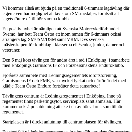
Vi kommer alltså att bjuda på en traditionell 6-timmars lagtävling där
lagen även har möjlighet att tävla om SM-medaljer, förutsatt att
lagets förare då tillhör samma klubb.
En positiv nyhet är nämligen att Svenska Motorcykelförbundet
Svemo, har bett Team Östra att inom ramen för 6-timmars också
arrangera lag-SM/JSM/DSM samt VRM. Dvs svenska
mästerskapen för klubblag i klasserna elit/senior, junior, damer och
veteraner.
Den 6 maj körs tävlingen för andra året i rad i Enköping, i samarbete
med Enköpings Garnisons IF och Försbarsmaktens Enduroklubb.
Fjolårets samarbete med Ledningsregementets idrottsförening,
Garnisonens IF och FME, var mycket lyckat och därför är det med
glädje Team Östra Enduro fortsätter detta samarbete!
Tävlingens centrum är Ledningsregementet i Enköping. Inne på
regementet finns parkeringsytor, serviceplats samt anmälan. Här
kommer också prisutdelning att ske i en av hörsalarna som tillhör
regementet.
Startplatsen är i direkt anlutning till centrumplatsen för tävlingen.
Ett stort fält på ledningsregementets övningsfält ger plats för masstart