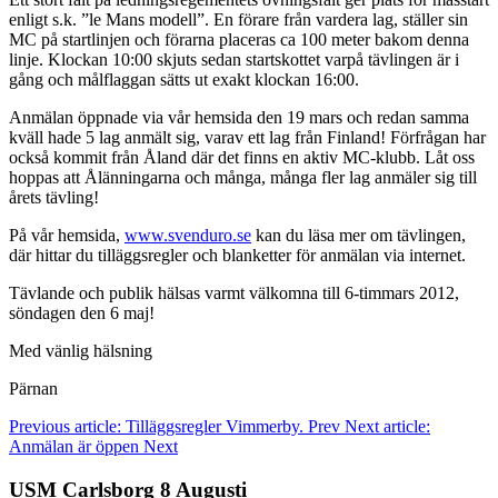
enligt s.k. ”le Mans modell”. En förare från vardera lag, ställer sin
MC på startlinjen och förarna placeras ca 100 meter bakom denna
linje. Klockan 10:00 skjuts sedan startskottet varpå tävlingen är i
gång och målflaggan sätts ut exakt klockan 16:00.
Anmälan öppnade via vår hemsida den 19 mars och redan samma
kväll hade 5 lag anmält sig, varav ett lag från Finland! Förfrågan har
också kommit från Åland där det finns en aktiv MC-klubb. Låt oss
hoppas att Ålänningarna och många, många fler lag anmäler sig till
årets tävling!
På vår hemsida,
www.svenduro.se
kan du läsa mer om tävlingen,
där hittar du tilläggsregler och blanketter för anmälan via internet.
Tävlande och publik hälsas varmt välkomna till 6-timmars 2012,
söndagen den 6 maj!
Med vänlig hälsning
Pärnan
Previous article: Tilläggsregler Vimmerby.
Prev
Next article:
Anmälan är öppen
Next
USM Carlsborg 8 Augusti