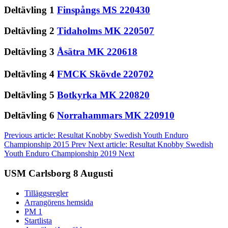
Deltävling 1
Finspångs MS 220430
Deltävling 2
Tidaholms MK 220507
Deltävling 3
Åsätra MK 220618
Deltävling 4
FMCK Skövde 220702
Deltävling 5
Botkyrka MK 220820
Deltävling 6
Norrahammars MK 220910
Previous article: Resultat Knobby Swedish Youth Enduro
Championship 2015
Prev
Next article: Resultat Knobby Swedish
Youth Enduro Championship 2019
Next
USM Carlsborg 8 Augusti
Tilläggsregler
Arrangörens hemsida
PM 1
Startlista