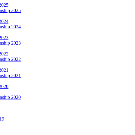
2025
nship 2025
2024
nship 2024
2023
nship 2023
2022
nship 2022
2021
nship 2021
2020
nship 2020
19