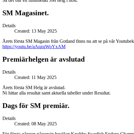
Så det blir en fullsmetad SM helg i höst.
SM Magasinet.
Details
Created: 13 May 2025
Årets första SM Magasin från Gotland finns nu att se på vår Youtubek
https://youtu.be/aAqzqWoYxAM
Premiärhelgen är avslutad
Details
Created: 11 May 2025
Årets första SM Helg är avslutad.
Ni hittar alla resultat samt aktuella tabeller under Resultat.
Dags för SM premiär.
Details
Created: 08 May 2025
För första gången någonsin besöker Knobby Swedish Enduro Champi