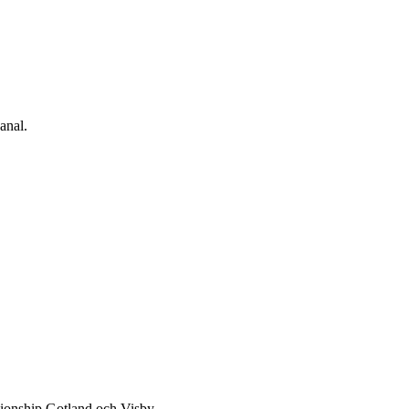
anal.
onship Gotland och Visby.